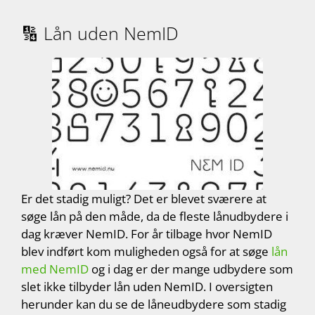
🔢 Lån uden NemID
Er det stadig muligt? Det er blevet sværere at
søge lån på den måde, da de fleste lånudbydere i
dag kræver NemID. For år tilbage hvor NemID
blev indført kom muligheden også for at søge
lån
med NemID
og i dag er der mange udbydere som
slet ikke tilbyder lån uden NemID. I oversigten
herunder kan du se de låneudbydere som stadig