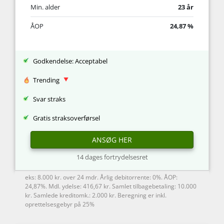
Min. alder
23 år
ÅOP
24,87 %
Godkendelse: Acceptabel
Trending
Svar straks
Gratis straksoverførsel
ANSØG HER
14 dages fortrydelsesret
eks: 8.000 kr. over 24 mdr. Årlig debitorrente: 0%. ÅOP:
24,87%. Mdl. ydelse: 416,67 kr. Samlet tilbagebetaling: 10.000
kr. Samlede kreditomk.: 2.000 kr. Beregning er inkl.
oprettelsesgebyr på 25%