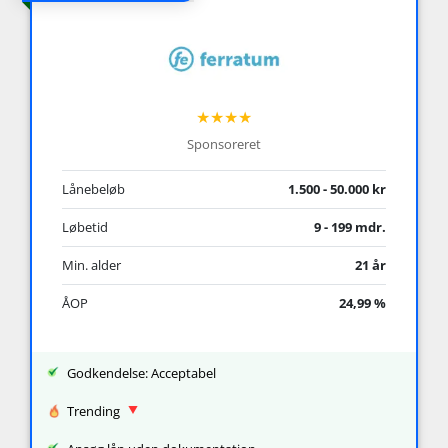
★★★★
Sponsoreret
Lånebeløb
1.500 - 50.000 kr
Løbetid
9 - 199 mdr.
Min. alder
21 år
ÅOP
24,99 %
Godkendelse: Acceptabel
Trending