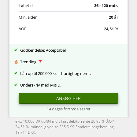
Løbetid
36 - 120 mdr.
Min. alder
20 år
ÅOP
24,51 %
Godkendelse: Acceptabel
Trending
Lån op til 200.000 kr. – hurtigt og nemt.
Underskriv med MitID.
ANSØG HER
14 dages fortrydelsesret
eks: 10.000 DKK o/84 mdr. Fast debitorrente 20,98 %, ÅOP
24,51 %, månedlig ydelse 235 DKK. Samlet tilbagebetaling
19.711 DKK.