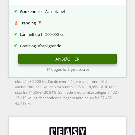
Godkendelse: Acceptabel
Trending
Lån helt op til 500.000 kr.
Gratis og uforpligtende
ANSØG HER
14 dages fortrydelsesret
eks: Lån 30.000 kr., lån tid over 4 år, variabel rente: Mdl.
ydelse 780 - 900 kr., debitorrenten 9,95% - 18,95%. ÅOP før
skat fra 11,85% - 20,84%. Samlede kreditomkostninger 7.402 -
13.119 kr., og det samlede tilbagebetalte beløb fra 37.402 -
43.119 kr.