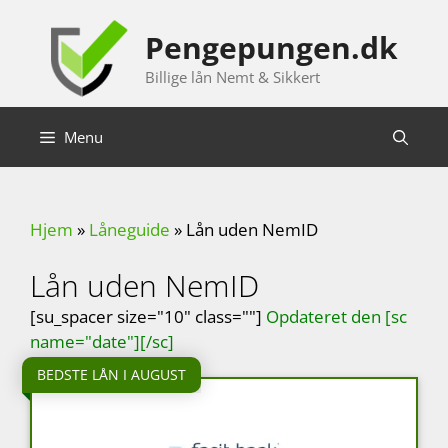
Hop
til
Pengepungen.dk
indhold
Billige lån Nemt & Sikkert
Menu
Hjem
»
Låneguide
»
Lån uden NemID
Lån uden NemID
[su_spacer size="10" class=""]
Opdateret den [sc
name="date"][/sc]
BEDSTE LÅN I AUGUST