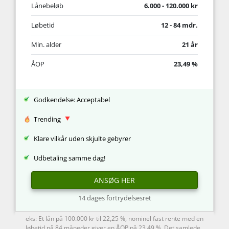
Lånebeløb
6.000 - 120.000 kr
Løbetid
12 - 84 mdr.
Min. alder
21 år
ÅOP
23,49 %
Godkendelse: Acceptabel
Trending
Klare vilkår uden skjulte gebyrer
Udbetaling samme dag!
ANSØG HER
14 dages fortrydelsesret
eks: Et lån på 100.000 kr til 22,25 %, nominel fast rente med en
løbetid på 84 måneder giver en ÅOP på 23,49 %. Det samlede