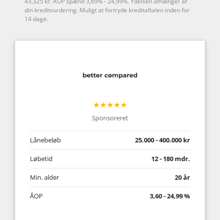
43,325 kr. ÅOP spænd 3,69% - 24,99%. Ydelsen afhænger af
din kreditvurdering. Muligt at fortryde kreditaftalen inden for
14 dage.
★★★★★
Sponsoreret
Lånebeløb
25.000 - 400.000 kr
Løbetid
12 - 180 mdr.
Min. alder
20 år
ÅOP
3,60 - 24,99 %