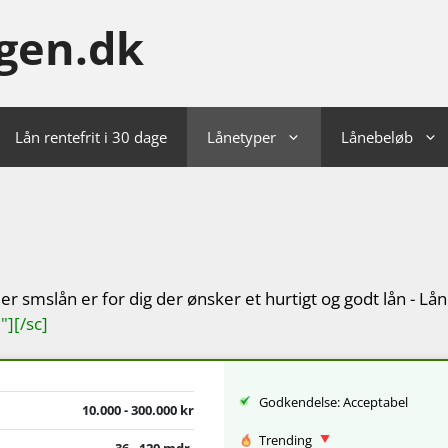
gen.dk
Lån rentefrit i 30 dage
Lånetyper
Lånebeløb
ller smslån er for dig der ønsker et hurtigt og godt lån - L
][/sc]
Godkendelse: Acceptabel
10.000 - 300.000 kr
Trending
36 - 120 mdr.