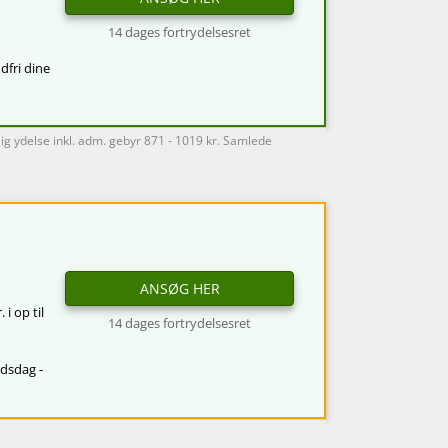
14 dages fortrydelsesret
dfri dine
lig ydelse inkl. adm. gebyr 871 - 1019 kr. Samlede
ANSØG HER
 i op til
14 dages fortrydelsesret
jdsdag -