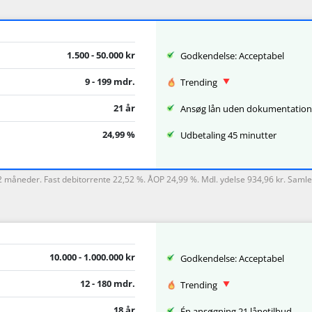
1.500 - 50.000 kr
Godkendelse: Acceptabel
9 - 199 mdr.
Trending
21 år
Ansøg lån uden dokumentation
24,99 %
Udbetaling 45 minutter
12 måneder. Fast debitorrente 22,52 %. ÅOP 24,99 %. Mdl. ydelse 934,96 kr. Saml
10.000 - 1.000.000 kr
Godkendelse: Acceptabel
12 - 180 mdr.
Trending
18 år
Én ansøgning 21 lånetilbud