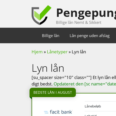
Hop
Pengepun
til
indhold
Billige lån Nemt & Sikkert
Billige lån
Lån penge uden afslag
Hjem
»
Lånetyper
»
Lyn lån
Lyn lån
[su_spacer size="10" class=""] Et lyn lån e
digt bedst.
Opdateret den [sc name="date"
BEDSTE LÅN I AUGUST
Lånebeløb
Løbetid