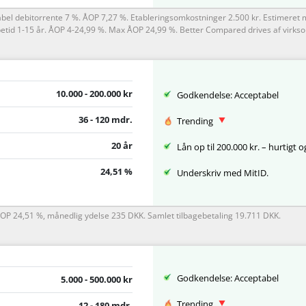
abel debitorrente 7 %. ÅOP 7,27 %. Etableringsomkostninger 2.500 kr. Estimeret m
betid 1-15 år. ÅOP 4-24,99 %. Max ÅOP 24,99 %. Better Compared drives af vir
10.000 - 200.000 kr
Godkendelse: Acceptabel
36 - 120 mdr.
Trending
20 år
Lån op til 200.000 kr. – hurtigt 
24,51 %
Underskriv med MitID.
ÅOP 24,51 %, månedlig ydelse 235 DKK. Samlet tilbagebetaling 19.711 DKK.
Godkendelse: Acceptabel
5.000 - 500.000 kr
Trending
12 - 180 mdr.