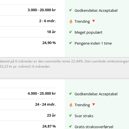
3.000 - 20.000 kr
Godkendelse: Acceptabel
2 - 6 mdr.
Trending
18 år
Meget populært
24,90 %
Pengene inden 1 time
n løbetid på 6 måneder er den nominelle rente 22.44%. Den samlede omkostninger
533,23 kr pr. måned i 6 måneder.
4.000 - 25.000 kr
Godkendelse: Acceptabel
24 - 24 mdr.
Trending
23 år
Svar straks
24,87 %
Gratis straksoverførsel