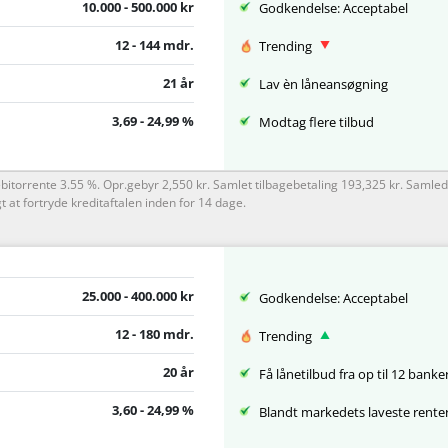
10.000 - 500.000 kr
Godkendelse: Acceptabel
12 - 144 mdr.
Trending
21 år
Lav èn låneansøgning
3,69 - 24,99 %
Modtag flere tilbud
ebitorrente 3.55 %. Opr.gebyr 2,550 kr. Samlet tilbagebetaling 193,325 kr. Saml
 at fortryde kreditaftalen inden for 14 dage.
25.000 - 400.000 kr
Godkendelse: Acceptabel
12 - 180 mdr.
Trending
20 år
Få lånetilbud fra op til 12 banke
3,60 - 24,99 %
Blandt markedets laveste rente