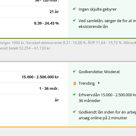
Ingen skjulte gebyrer
21 år
Ved samlelån, sørger de for at in
9,39 - 24,43 %
eksisterende lån
inger 1600 kr. Variabel debitorrente 8.21- 16,08 %. ÅOP 11,64 - 19,72 %. Måned
etalt beløb 52.254 – 61.120 kr.
Godkendelse: Moderat
15.000 - 2.500.000 kr
Trending
1 - 36 mdr.
Erhvervslån 15.000 - 2.500.000 kr.
år
36 måneder
Godkendt lån inden for én arbe
ansøg online på 2 minutter