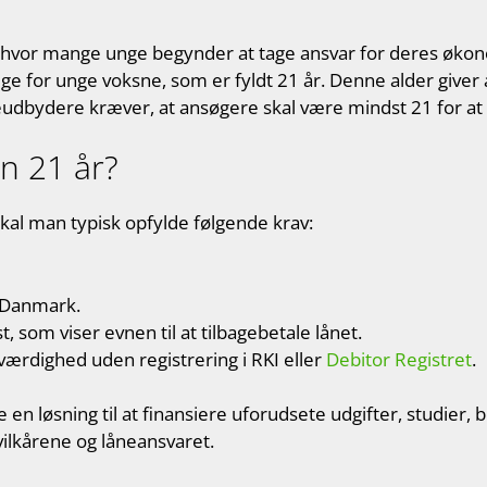
, hvor mange unge begynder at tage ansvar for deres økonom
lige for unge voksne, som er fyldt 21 år. Denne alder giver a
dbydere kræver, at ansøgere skal være mindst 21 for at o
n 21 år?
g skal man typisk opfylde følgende krav:
i Danmark.
som viser evnen til at tilbagebetale lånet.
værdighed uden registrering i RKI eller
Debitor Registret
.
n løsning til at finansiere uforudsete udgifter, studier, b
vilkårene og låneansvaret.