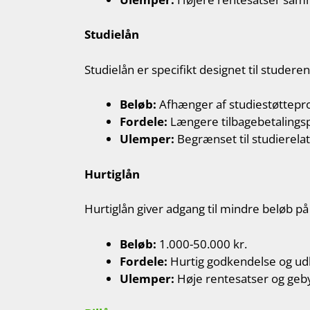
Studielån
Studielån er specifikt designet til studeren
Beløb:
Afhænger af studiestøttep
Fordele:
Længere tilbagebetalingspe
Ulemper:
Begrænset til studierela
Hurtiglån
Hurtiglån giver adgang til mindre beløb på k
Beløb:
1.000-50.000 kr.
Fordele:
Hurtig godkendelse og udb
Ulemper:
Høje rentesatser og geb