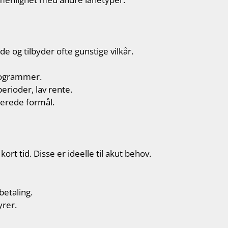
de og tilbyder ofte gunstige vilkår.
rogrammer.
rioder, lav rente.
terede formål.
ort tid. Disse er ideelle til akut behov.
etaling.
yrer.