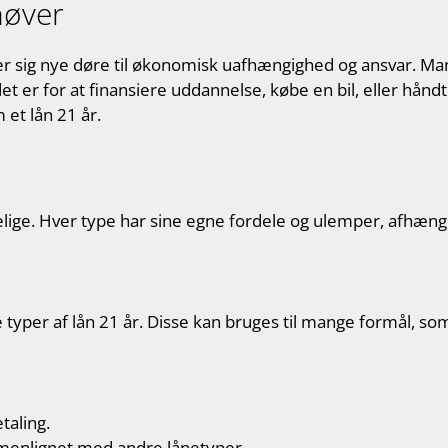
høver
der sig nye døre til økonomisk uafhængighed og ansvar. M
det er for at finansiere uddannelse, købe en bil, eller håndt
 et lån 21 år.
gelige. Hver type har sine egne fordele og ulemper, afhæn
typer af lån 21 år. Disse kan bruges til mange formål, som 
taling.
enlignet med andre lånetyper.