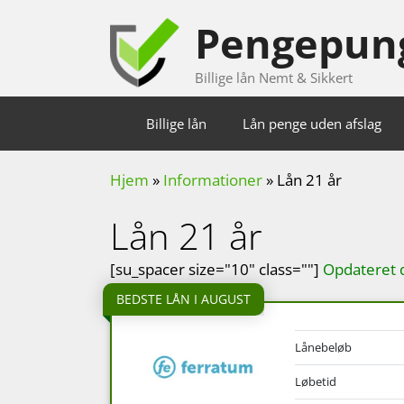
Hop
Pengepun
til
indhold
Billige lån Nemt & Sikkert
Billige lån
Lån penge uden afslag
Hjem
»
Informationer
»
Lån 21 år
Lån 21 år
[su_spacer size="10" class=""]
Opdateret 
BEDSTE LÅN I AUGUST
Lånebeløb
Løbetid