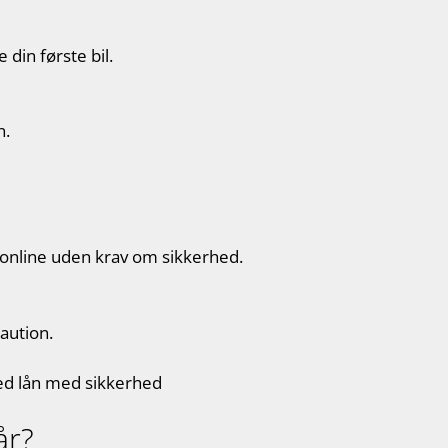
 din første bil.
n.
 online uden krav om sikkerhed.
aution.
d lån med sikkerhed
år?