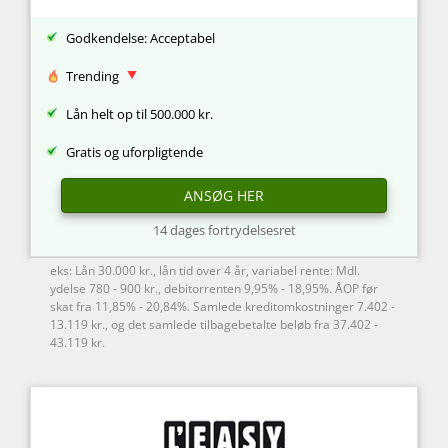
Godkendelse: Acceptabel
Trending
Lån helt op til 500.000 kr.
Gratis og uforpligtende
ANSØG HER
14 dages fortrydelsesret
eks: Lån 30.000 kr., lån tid over 4 år, variabel rente: Mdl.
ydelse 780 - 900 kr., debitorrenten 9,95% - 18,95%. ÅOP før
skat fra 11,85% - 20,84%. Samlede kreditomkostninger 7.402 -
13.119 kr., og det samlede tilbagebetalte beløb fra 37.402 -
43.119 kr.