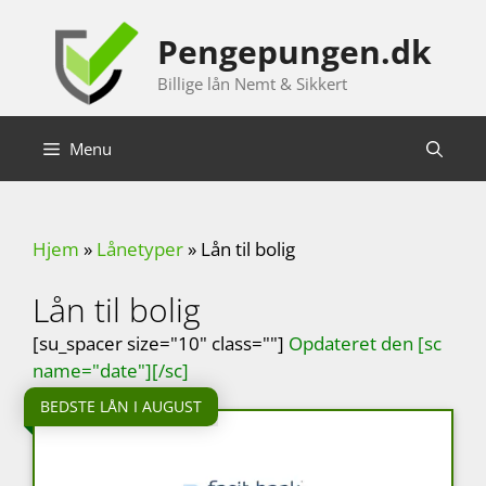
Hop
til
Pengepungen.dk
indhold
Billige lån Nemt & Sikkert
Menu
Hjem
»
Lånetyper
»
Lån til bolig
Lån til bolig
[su_spacer size="10" class=""]
Opdateret den [sc
name="date"][/sc]
BEDSTE LÅN I AUGUST