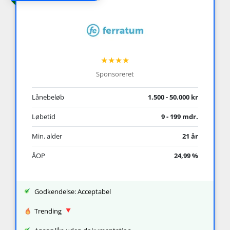
★★★★
Sponsoreret
Lånebeløb
1.500 - 50.000 kr
Løbetid
9 - 199 mdr.
Min. alder
21 år
ÅOP
24,99 %
Godkendelse: Acceptabel
Trending