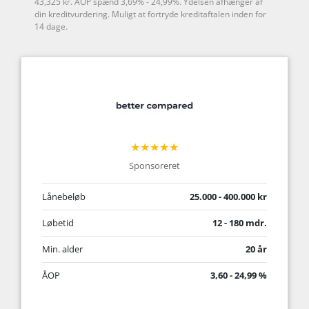
43,325 kr. ÅOP spænd 3,69% - 24,99%. Ydelsen afhænger af
din kreditvurdering. Muligt at fortryde kreditaftalen inden for
14 dage.
★★★★★
Sponsoreret
Lånebeløb
25.000 - 400.000 kr
Løbetid
12 - 180 mdr.
Min. alder
20 år
ÅOP
3,60 - 24,99 %