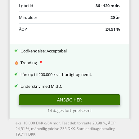
Løbetid
36 - 120 mdr.
Min. alder
20 år
ÅOP
24,51 %
Godkendelse: Acceptabel
Trending
Lån op til 200.000 kr. – hurtigt og nemt.
Underskriv med MitID.
ANSØG HER
14 dages fortrydelsesret
eks: 10.000 DKK o/84 mdr. Fast debitorrente 20,98 %, ÅOP
24,51 %, månedlig ydelse 235 DKK. Samlet tilbagebetaling
19.711 DKK.