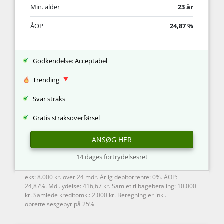
Min. alder
23 år
ÅOP
24,87 %
Godkendelse: Acceptabel
Trending
Svar straks
Gratis straksoverførsel
ANSØG HER
14 dages fortrydelsesret
eks: 8.000 kr. over 24 mdr. Årlig debitorrente: 0%. ÅOP:
24,87%. Mdl. ydelse: 416,67 kr. Samlet tilbagebetaling: 10.000
kr. Samlede kreditomk.: 2.000 kr. Beregning er inkl.
oprettelsesgebyr på 25%