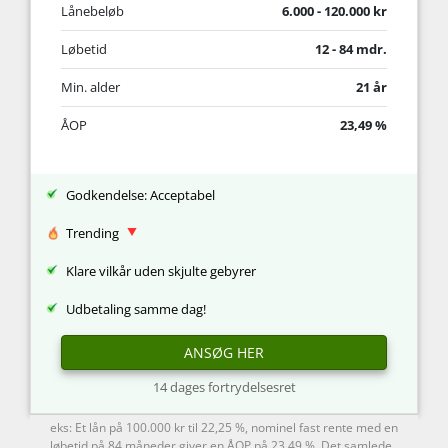
Lånebeløb
6.000 - 120.000 kr
Løbetid
12 - 84 mdr.
Min. alder
21 år
ÅOP
23,49 %
Godkendelse: Acceptabel
Trending
Klare vilkår uden skjulte gebyrer
Udbetaling samme dag!
ANSØG HER
14 dages fortrydelsesret
eks: Et lån på 100.000 kr til 22,25 %, nominel fast rente med en
løbetid på 84 måneder giver en ÅOP på 23,49 %. Det samlede