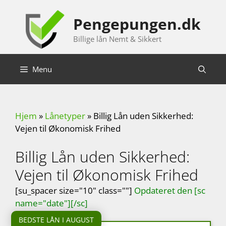
Hop
til
Pengepungen.dk
indhold
Billige lån Nemt & Sikkert
Menu
Hjem
»
Lånetyper
»
Billig Lån uden Sikkerhed:
Vejen til Økonomisk Frihed
Billig Lån uden Sikkerhed:
Vejen til Økonomisk Frihed
[su_spacer size="10" class=""]
Opdateret den [sc
name="date"][/sc]
BEDSTE LÅN I AUGUST