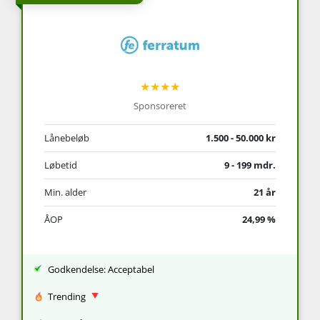
★★★★
Sponsoreret
Lånebeløb
1.500 - 50.000 kr
Løbetid
9 - 199 mdr.
Min. alder
21 år
ÅOP
24,99 %
Godkendelse: Acceptabel
Trending