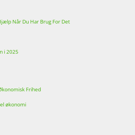
Hjælp Når Du Har Brug For Det
ån i 2025
l Økonomisk Frihed
bel økonomi