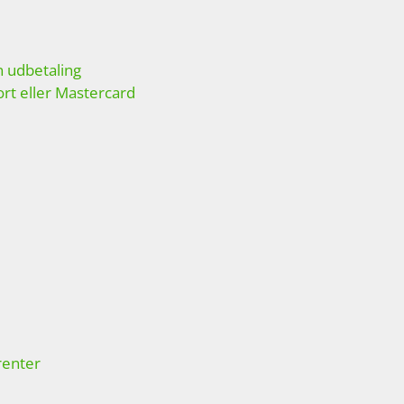
d
en udbetaling
ort eller Mastercard
renter