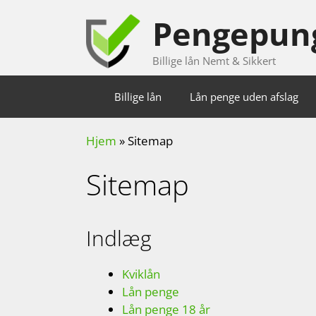
Hop
Pengepun
til
indhold
Billige lån Nemt & Sikkert
Billige lån
Lån penge uden afslag
Hjem
»
Sitemap
Sitemap
Indlæg
Kviklån
Lån penge
Lån penge 18 år