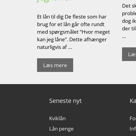
Det sk
proble
Et lån til dig De fleste som har
dog i
brug for et lån går ofte rundt
der ti
med spørgsmålet “Hvor meget
…
kan jeg låne”. Dette afhænger
naturligvis af …
Læ
Læs mere
Seneste nyt
Ka
Kviklån
Fo
Lån penge
In