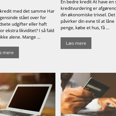
En bedre kredit At have en
kreditvurdering er afgøren
kredit med det samme Har
din økonomiske trivsel. Det
gensinde stået over for
påvirker din evne til at låne
sete udgifter eller haft
penge, købe et hus, få …
or ekstra likviditet? I så fald
 ikke alene. Mange …
Læs mere
s mere