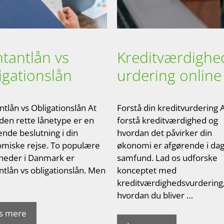
tantlån vs
Kreditværdighe
igationslån
urdering online
ntlån vs Obligationslån At
Forstå din kreditvurdering 
 den rette lånetype er en
forstå kreditværdighed og
ende beslutning i din
hvordan det påvirker din
miske rejse. To populære
økonomi er afgørende i da
heder i Danmark er
samfund. Lad os udforske
ntlån vs obligationslån. Men
konceptet med
kreditværdighedsvurdering
hvordan du bliver …
s mere