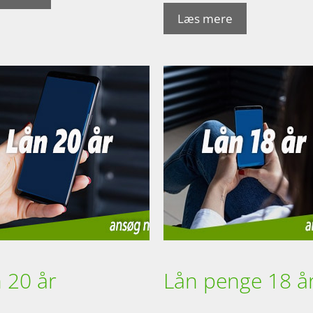
Læs mere
 20 år
Lån penge 18 å