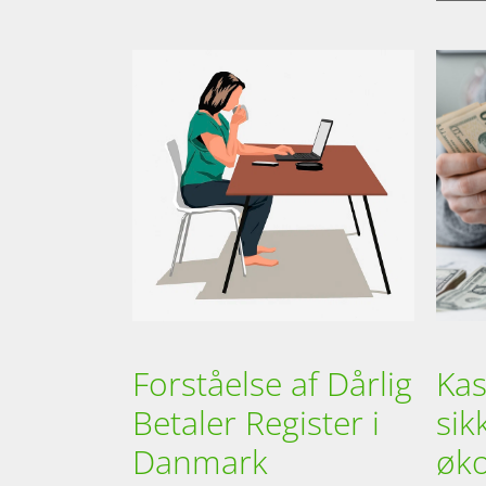
Forståelse af Dårlig
Kas
Betaler Register i
sik
Danmark
øk