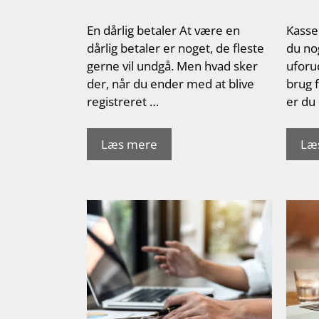
En dårlig betaler At være en
Kasse
dårlig betaler er noget, de fleste
du no
gerne vil undgå. Men hvad sker
uforud
der, når du ender med at blive
brug f
registreret …
er du
Læs mere
Læ