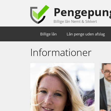
Hop
Pengepun
til
indhold
Billige lån Nemt & Sikkert
Billige lån
Lån penge uden afslag
Informationer