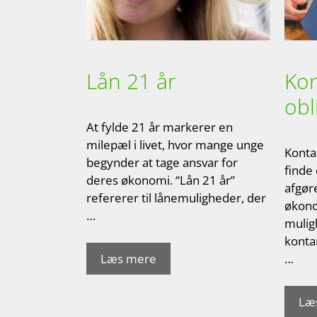
Lån 21 år
Kon
obl
At fylde 21 år markerer en
milepæl i livet, hvor mange unge
Konta
begynder at tage ansvar for
finde
deres økonomi. “Lån 21 år”
afgør
refererer til lånemuligheder, der
økono
…
mulig
konta
Læs mere
…
Læ