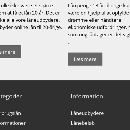
ulle ikke være et større
Lån penge 18 år til unge ka
m at få et lån 20 år. Det er
være en hjælp til at opfylde
kke alle vore låneudbydere,
drømme eller håndtere
lbyder online lån til 20-årige.
økonomiske udfordringer.
som ung låntager er det vigt
…
s mere
Læs mere
tegorier
Information
rbrugslån
Låneudbydere
formationer
Lånebeløb