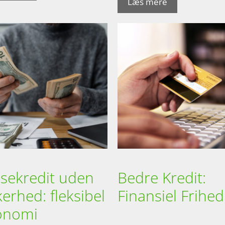
Læs mere
sekredit uden
Bedre Kredit:
kerhed: fleksibel
Finansiel Frihed
onomi