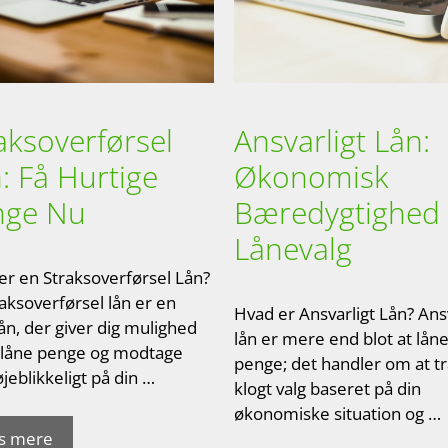
aksoverførsel
Ansvarligt Lån:
: Få Hurtige
Økonomisk
nge Nu
Bæredygtighed
Lånevalg
er en Straksoverførsel Lån?
aksoverførsel lån er en
Hvad er Ansvarligt Lån? Ans
ån, der giver dig mulighed
lån er mere end blot at lån
t låne penge og modtage
penge; det handler om at t
jeblikkeligt på din …
klogt valg baseret på din
økonomiske situation og …
s mere