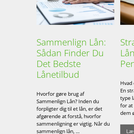
Sammenlign Lån:
Str
Sådan Finder Du
Lån
Det Bedste
Pe
Lånetilbud
Hvad 
En str
Hvorfor gøre brug af
type l
Sammenlign Lån? Inden du
for a
forpligter dig til et lån, er det
dem ø
afgørende at forstå, hvorfor
sammenligning er vigtig. Når du
Læ
sammenlign lån, …