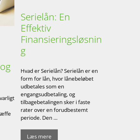
Serielån: En
Effektiv
Finansieringsløsnin
g
 og
Hvad er Serielån? Serielån er en
form for lån, hvor lånebeløbet
udbetales som en
engangsudbetaling, og
varligt
tilbagebetalingen sker i faste
e
rater over en forudbestemt
ræffe
periode. Den …
Læs mere