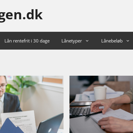
gen.dk
Lån rentefrit i 30 dage
Lånetyper
Lånebeløb