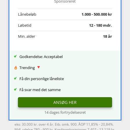
Sponsoreret
Lånebeløb
1.000 - 500.000 kr
Løbetid
12 - 180 mdr.
Min. alder
18 år
Godkendelse: Acceptabel
Trending
Få din personlige låneliste
Få svar med det samme
ANSØG HER
14 dages fortrydelsesret
eks: 30.000 kr. over 4 år. Etb. omk. 900. ÅOP 11,85% - 20,84%.
Mdl. ydelse 780 - 900 kr. Kreditomkostninger 7.402 - 13.119 kr.