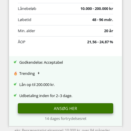
Lånebeløb
10.000 - 200.000 kr
Løbetid
48 - 96 mdr.
Min. alder
20 år
ÅOP
21,56 - 24,87 %
Godkendelse: Acceptabel
Trending
Lån op til 200.000 kr.
Udbetaling inden for 2–3 dage.
ANSØG HER
14 dages fortrydelsesret
eks: Repræsentativt eksempel: 10.000 kr. over 84 måneder.