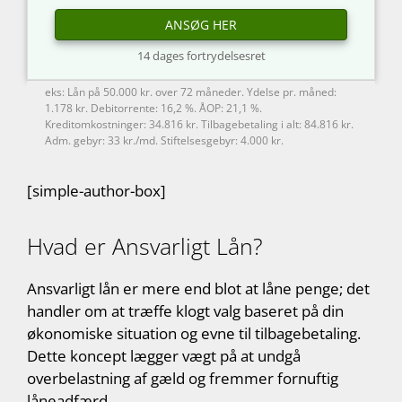
ANSØG HER
14 dages fortrydelsesret
eks: Lån på 50.000 kr. over 72 måneder. Ydelse pr. måned:
1.178 kr. Debitorrente: 16,2 %. ÅOP: 21,1 %.
Kreditomkostninger: 34.816 kr. Tilbagebetaling i alt: 84.816 kr.
Adm. gebyr: 33 kr./md. Stiftelsesgebyr: 4.000 kr.
[simple-author-box]
Hvad er Ansvarligt Lån?
Ansvarligt lån er mere end blot at låne penge; det
handler om at træffe klogt valg baseret på din
økonomiske situation og evne til tilbagebetaling.
Dette koncept lægger vægt på at undgå
overbelastning af gæld og fremmer fornuftig
låneadfærd.