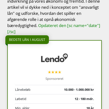
indvirkning på vores økonomi og fremtid. I denne
artikel vil vi dykke ned i konceptet om "ansvarligt
lån" og udforske, hvordan det spiller en
afgørende rolle i at opnå økonomisk
bæredygtighed.
Opdateret den [sc name="date"]
[/sc]
BEDSTE LÅN I AUGUST
★★★★
Sponsoreret
Lånebeløb
10.000 - 1.000.000 kr
Løbetid
12 - 180 mdr.
Min. alder
18 år