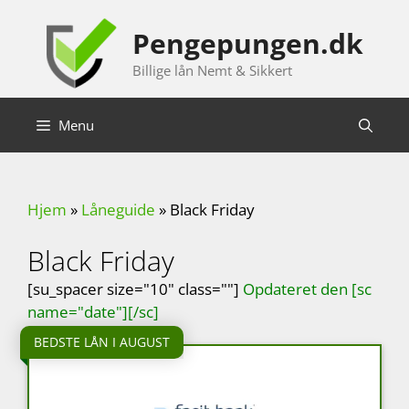
Hop
til
Pengepungen.dk
indhold
Billige lån Nemt & Sikkert
Menu
Hjem
»
Låneguide
»
Black Friday
Black Friday
[su_spacer size="10" class=""]
Opdateret den [sc
name="date"][/sc]
BEDSTE LÅN I AUGUST