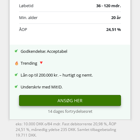
Løbetid
36 - 120 mdr.
Min. alder
20 år
ÅOP
24,51 %
Godkendelse: Acceptabel
Trending
Lån op til 200.000 kr. – hurtigt og nemt.
Underskriv med MitID.
ANSØG HER
14 dages fortrydelsesret
eks: 10.000 DKK o/84 mdr. Fast debitorrente 20,98 %, ÅOP
24,51 %, månedlig ydelse 235 DKK. Samlet tilbagebetaling
19.711 DKK.