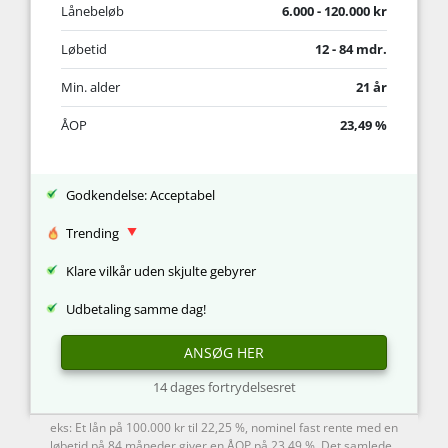
Lånebeløb
6.000 - 120.000 kr
Løbetid
12 - 84 mdr.
Min. alder
21 år
ÅOP
23,49 %
Godkendelse: Acceptabel
Trending
Klare vilkår uden skjulte gebyrer
Udbetaling samme dag!
ANSØG HER
14 dages fortrydelsesret
eks: Et lån på 100.000 kr til 22,25 %, nominel fast rente med en
løbetid på 84 måneder giver en ÅOP på 23,49 %. Det samlede