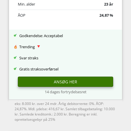
Min. alder
23 år
ÅOP
24,87 %
Godkendelse: Acceptabel
Trending
Svar straks
Gratis straksoverførsel
ANSØG HER
14 dages fortrydelsesret
eks: 8.000 kr. over 24 mdr. Årlig debitorrente: 0%. ÅOP:
24,87%. Mdl. ydelse: 416,67 kr. Samlet tilbagebetaling: 10.000
kr. Samlede kreditomk.: 2.000 kr. Beregning er inkl.
oprettelsesgebyr på 25%