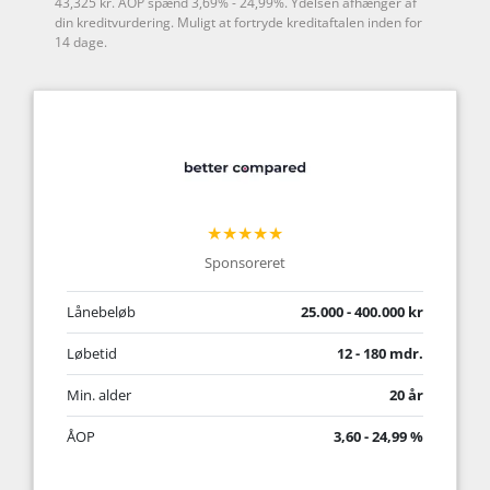
43,325 kr. ÅOP spænd 3,69% - 24,99%. Ydelsen afhænger af
din kreditvurdering. Muligt at fortryde kreditaftalen inden for
14 dage.
★★★★★
Sponsoreret
Lånebeløb
25.000 - 400.000 kr
Løbetid
12 - 180 mdr.
Min. alder
20 år
ÅOP
3,60 - 24,99 %