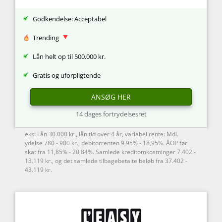
Godkendelse: Acceptabel
Trending
Lån helt op til 500.000 kr.
Gratis og uforpligtende
ANSØG HER
14 dages fortrydelsesret
eks: Lån 30.000 kr., lån tid over 4 år, variabel rente: Mdl.
ydelse 780 - 900 kr., debitorrenten 9,95% - 18,95%. ÅOP før
skat fra 11,85% - 20,84%. Samlede kreditomkostninger 7.402 -
13.119 kr., og det samlede tilbagebetalte beløb fra 37.402 -
43.119 kr.