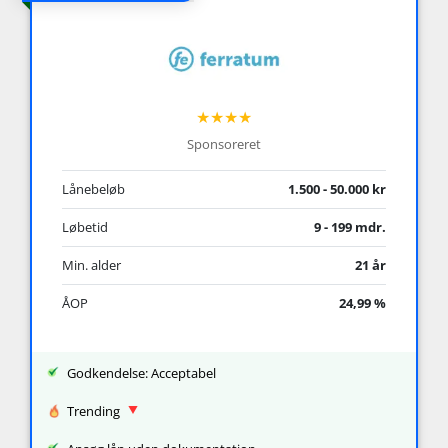
★★★★
Sponsoreret
Lånebeløb
1.500 - 50.000 kr
Løbetid
9 - 199 mdr.
Min. alder
21 år
ÅOP
24,99 %
Godkendelse: Acceptabel
Trending