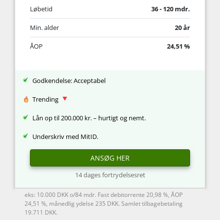
Løbetid
36 - 120 mdr.
Min. alder
20 år
ÅOP
24,51 %
Godkendelse: Acceptabel
Trending
Lån op til 200.000 kr. – hurtigt og nemt.
Underskriv med MitID.
ANSØG HER
14 dages fortrydelsesret
eks: 10.000 DKK o/84 mdr. Fast debitorrente 20,98 %, ÅOP
24,51 %, månedlig ydelse 235 DKK. Samlet tilbagebetaling
19.711 DKK.