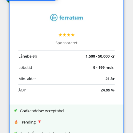
★★★★
Sponsoreret
Lånebeløb
1.500 - 50.000 kr
Løbetid
9 - 199 mdr.
Min. alder
21 år
ÅOP
24,99 %
Godkendelse: Acceptabel
Trending