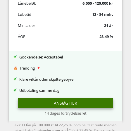
Lånebeløb
6.000 - 120.000 kr
Løbetid
12 - 84 mdr.
Min. alder
21 år
ÅOP
23,49 %
Godkendelse: Acceptabel
Trending
Klare vilkår uden skjulte gebyrer
Udbetaling samme dag!
ANSØG HER
14 dages fortrydelsesret
eks: Et lån på 100.000 kr til 22,25 %, nominel fast rente med en
løbetid på 84 måneder giver en ÅOP på 23,49 %. Det samlede