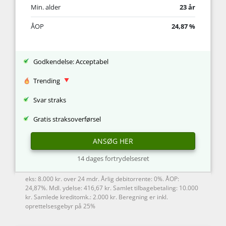
Min. alder
23 år
ÅOP
24,87 %
Godkendelse: Acceptabel
Trending
Svar straks
Gratis straksoverførsel
ANSØG HER
14 dages fortrydelsesret
eks: 8.000 kr. over 24 mdr. Årlig debitorrente: 0%. ÅOP:
24,87%. Mdl. ydelse: 416,67 kr. Samlet tilbagebetaling: 10.000
kr. Samlede kreditomk.: 2.000 kr. Beregning er inkl.
oprettelsesgebyr på 25%