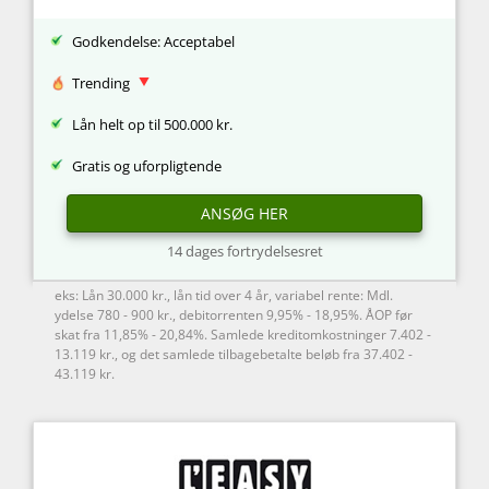
Godkendelse: Acceptabel
Trending
Lån helt op til 500.000 kr.
Gratis og uforpligtende
ANSØG HER
14 dages fortrydelsesret
eks: Lån 30.000 kr., lån tid over 4 år, variabel rente: Mdl.
ydelse 780 - 900 kr., debitorrenten 9,95% - 18,95%. ÅOP før
skat fra 11,85% - 20,84%. Samlede kreditomkostninger 7.402 -
13.119 kr., og det samlede tilbagebetalte beløb fra 37.402 -
43.119 kr.