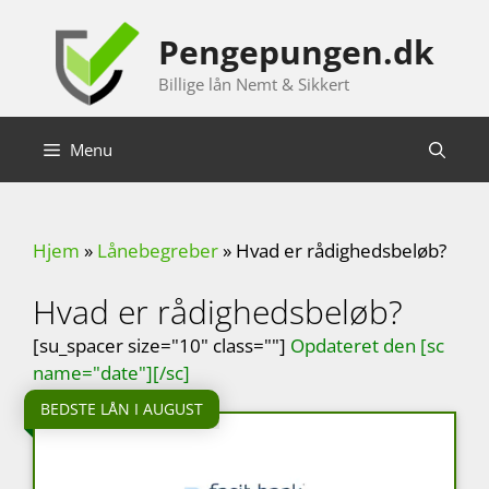
Hop
til
Pengepungen.dk
indhold
Billige lån Nemt & Sikkert
Menu
Hjem
»
Lånebegreber
»
Hvad er rådighedsbeløb?
Hvad er rådighedsbeløb?
[su_spacer size="10" class=""]
Opdateret den [sc
name="date"][/sc]
BEDSTE LÅN I AUGUST