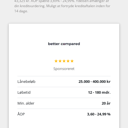
43,325 kr. ÅOP spænd 3,69% - 24,99%. Ydelsen afhænger af
din kreditvurdering. Muligt at fortryde kreditaftalen inden for
14 dage.
★★★★★
Sponsoreret
Lånebeløb
25.000 - 400.000 kr
Løbetid
12 - 180 mdr.
Min. alder
20 år
ÅOP
3,60 - 24,99 %